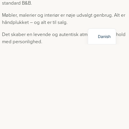
standard B&B.
Møbler, malerier og interiør er nøje udvalgt genbrug. Alt er
håndplukket – og alt er til salg.
English
Det skaber en levende og autentisk atmosfære. Et ophold
Danish
med personlighed.
Det er ikke masseproduceret.
Det er ægte.
Tæt på natur, attraktioner og erhverv
Når du bor hos os, har du kort afstand til:
Randers centrum (4 km)
Motorvej E45 (5 minutter)
Gudenåen
Vorup Enge