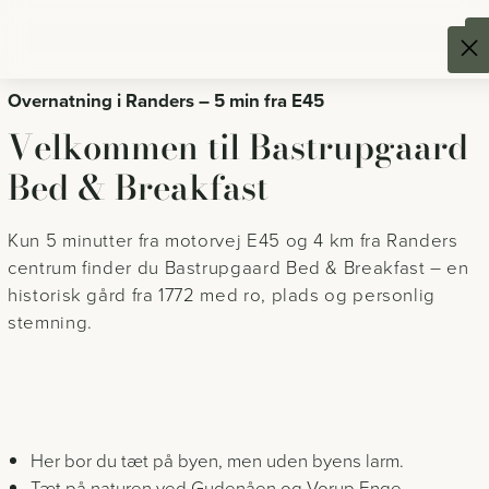
Spring
til
indhold
Overnatning i Randers – 5 min fra E45
Velkommen til Bastrupgaard
Bed & Breakfast
Kun 5 minutter fra motorvej E45 og 4 km fra Randers
centrum finder du Bastrupgaard Bed & Breakfast – en
historisk gård fra 1772 med ro, plads og personlig
stemning.
Her bor du tæt på byen, men uden byens larm.
Tæt på naturen ved Gudenåen og Vorup Enge.